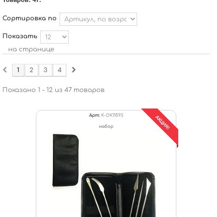
Сортировка по
Показать
на странице
1
2
3
4
Показано 1 - 12 из 47 товаров
Арт:
K-DК11593
АКЦИЯ!
набор