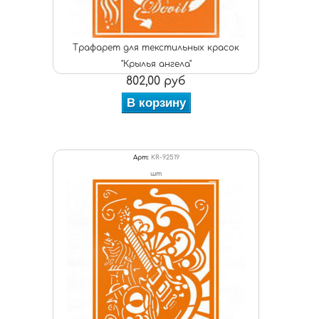
Трафарет для текстильных красок
"Крылья ангела"
802,00 руб
В корзину
Арт:
KR-92519
шт