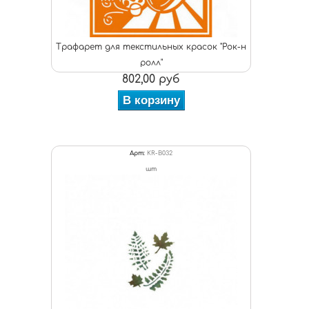
Трафарет для текстильных красок "Рок-н
ролл"
802,00 руб
В корзину
Арт:
KR-B032
шт