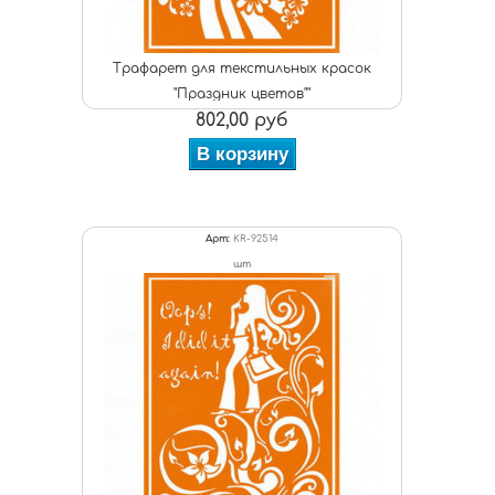
Трафарет для текстильных красок
"Праздник цветов""
802,00 руб
В корзину
Арт:
KR-92514
шт