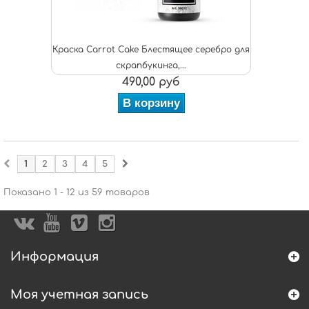
Краска Carrot Cake Блестящее серебро для
скрапбукинга,...
490,00 руб
В корзину
1
2
3
4
5
Показано 1 - 12 из 59 товаров
Информация
Моя учетная запись