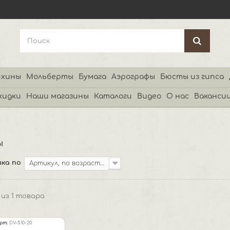
хины
Мольберты
Бумага
Аэрографы
Бюсты из гипса
кидки
Наши магазины
Каталоги
Видео
О нас
Ваканси
ы
ка по
Артикул, по возрастанию
1 из 1 товара
рт:
DV-510-20