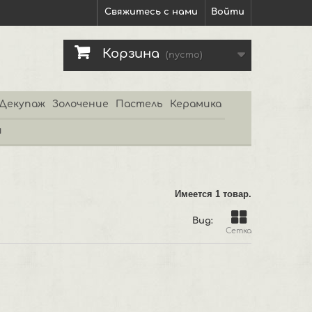
Свяжитесь с нами
Войти
Корзина
(пусто)
Декупаж
Золочение
Пастель
Керамика
и
Имеется 1 товар.
Вид:
Сетка