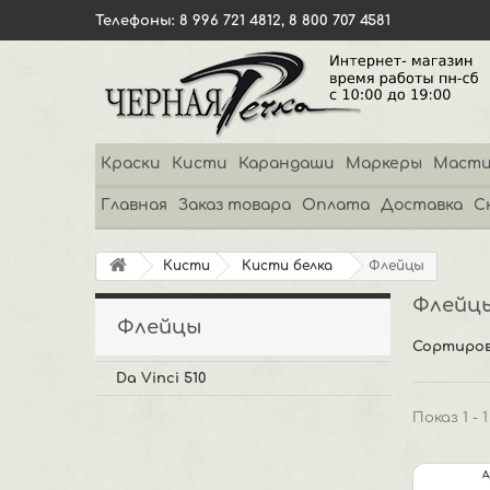
Телефоны: 8 996 721 4812, 8 800 707 4581
Краски
Кисти
Карандаши
Маркеры
Масти
Главная
Заказ товара
Оплата
Доставка
С
Кисти
Кисти белка
Флейцы
Флейц
Флейцы
Сортиров
Da Vinci 510
Показ 1 - 
А