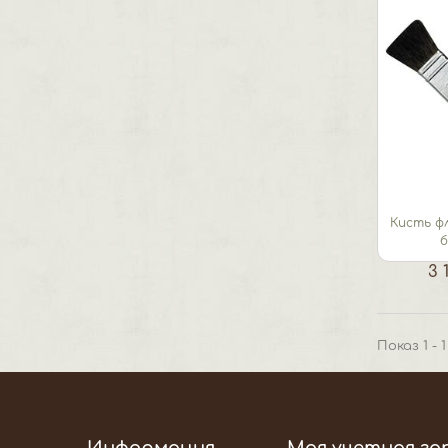
Кисть фл
3 
Показ 1 - 
Информация
Моя учетная за