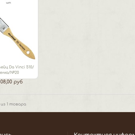
шт
ейц Da Vinci 510/
белка/№20
108,00 руб
1 из 1 товара
пись
Контактная инфор