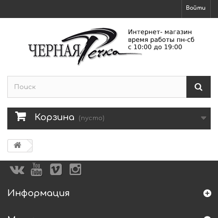
Войти
Корзина
(пусто)
Информация