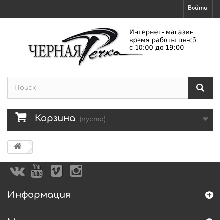
Войти
Корзина
(пусто)
Информация