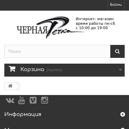
Войти
Корзина
(пусто)
Информация