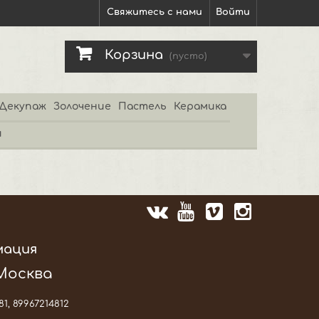
Свяжитесь с нами
Войти
Корзина
(пусто)
Декупаж
Золочение
Пастель
Керамика
и
мация
 Москва
81, 89967214812