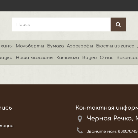
хины
Мольберты
Бумага
Аэрографы
Бюсты из гипса
кидки
Наши магазины
Каталоги
Видео
О нас
Ваканси
пись
Контактная инфор
Черная Речка,
анции
Звоните нам:
880070745