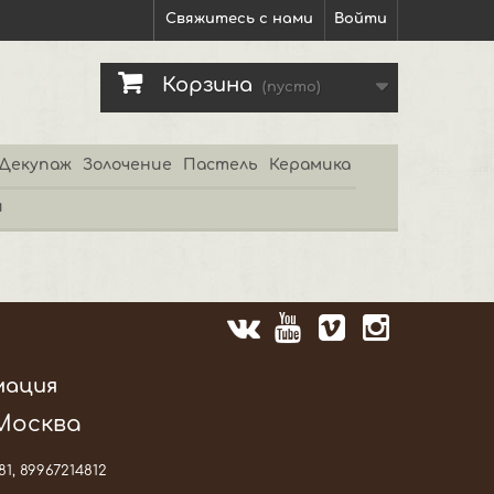
Свяжитесь с нами
Войти
Корзина
(пусто)
Декупаж
Золочение
Пастель
Керамика
и
мация
 Москва
81, 89967214812