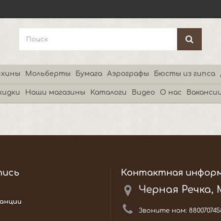
хины
Мольберты
Бумага
Аэрографы
Бюсты из гипса
кидки
Наши магазины
Каталоги
Видео
О нас
Ваканси
пись
Контактная инфор
Черная Речка,
анции
Звоните нам:
880070745