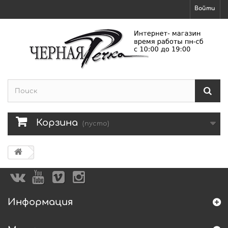
Войти
Корзина
(пусто)
Информация