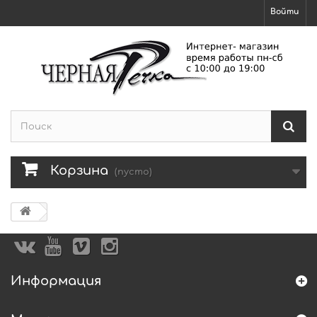
Войти
Корзина
(пусто)
Информация