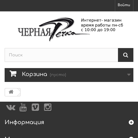
Войти
Корзина
(пусто)
Информация