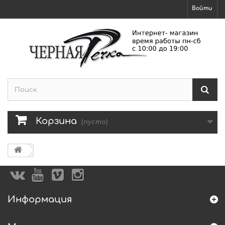
Войти
Корзина
(пусто)
Информация