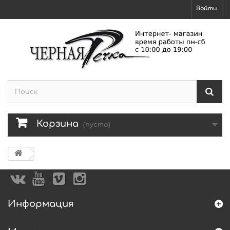
Войти
Корзина
(пусто)
Информация