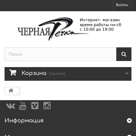
Войти
Корзина
(пусто)
Информация