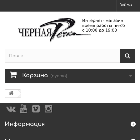
Войти
Корзина
(пусто)
Информация