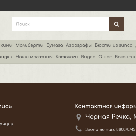
хины
Мольберты
Бумага
Аэрографы
Бюсты из гипса
кидки
Наши магазины
Каталоги
Видео
О нас
Ваканси
пись
Контактная инфор
Черная Речка,
анции
Звоните нам:
880070745