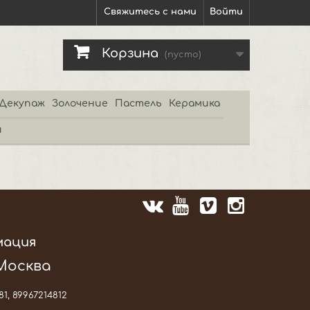
Свяжитесь с нами
Войти
Корзина
(пусто)
Декупаж
Золочение
Пастель
Керамика
и
мация
 Москва
81, 89967214812