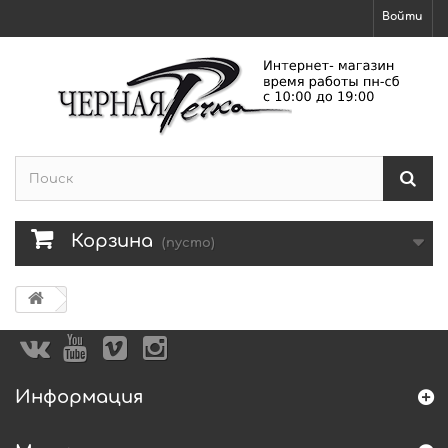
Войти
Корзина
(пусто)
Информация