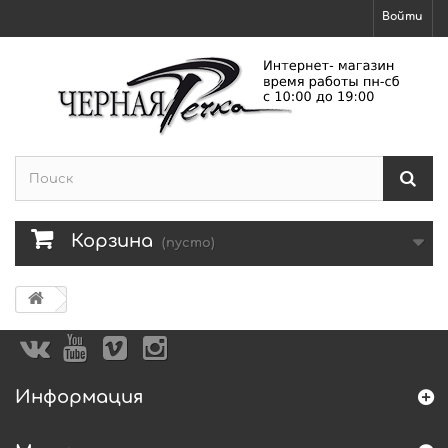
Войти
Корзина
(пусто)
Информация