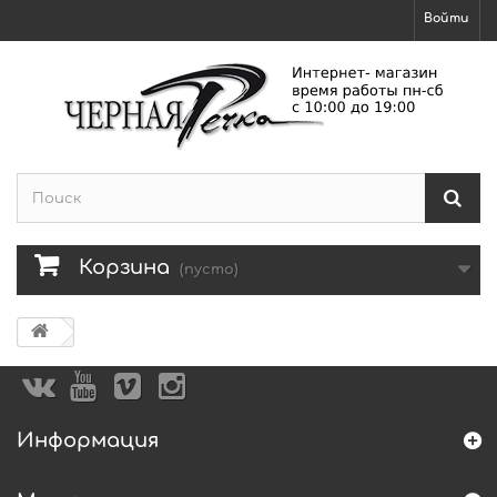
Войти
Корзина
(пусто)
Информация