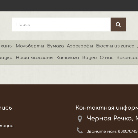
хины
Мольберты
Бумага
Аэрографы
Бюсты из гипса
кидки
Наши магазины
Каталоги
Видео
О нас
Ваканси
пись
Контактная инфор
Черная Речка,
анции
Звоните нам:
880070745