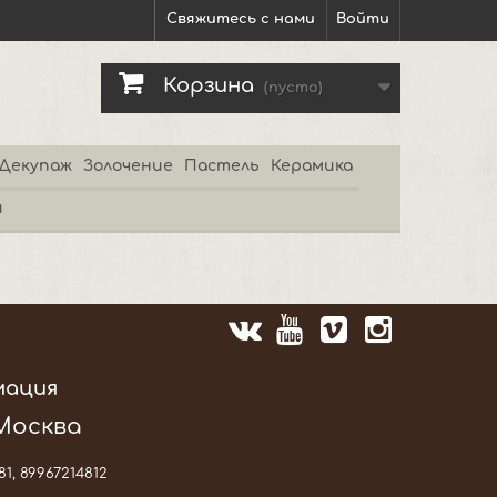
Свяжитесь с нами
Войти
Корзина
(пусто)
Декупаж
Золочение
Пастель
Керамика
и
мация
 Москва
81, 89967214812