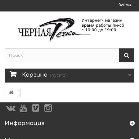
Войти
Корзина
(пусто)
Информация