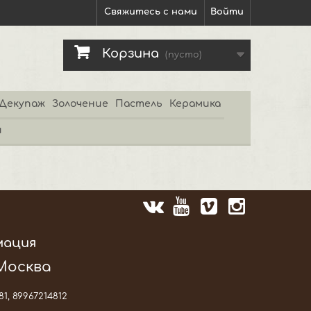
Свяжитесь с нами
Войти
Корзина
(пусто)
Декупаж
Золочение
Пастель
Керамика
и
мация
 Москва
81, 89967214812