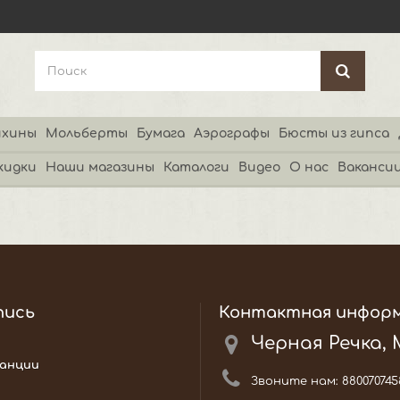
хины
Мольберты
Бумага
Аэрографы
Бюсты из гипса
кидки
Наши магазины
Каталоги
Видео
О нас
Ваканси
пись
Контактная инфор
Черная Речка,
анции
Звоните нам:
880070745