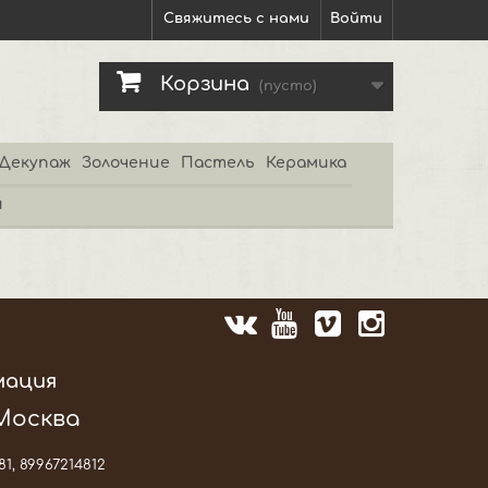
Свяжитесь с нами
Войти
Корзина
(пусто)
Декупаж
Золочение
Пастель
Керамика
и
мация
 Москва
81, 89967214812