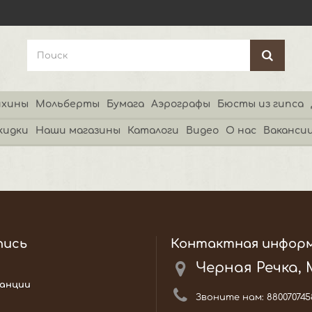
хины
Мольберты
Бумага
Аэрографы
Бюсты из гипса
кидки
Наши магазины
Каталоги
Видео
О нас
Ваканси
пись
Контактная инфор
Черная Речка,
анции
Звоните нам:
880070745