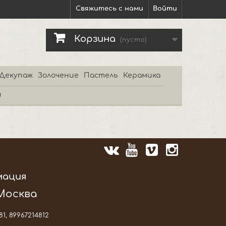
Свяжитесь с нами
Войти
Корзина
(пусто)
Декупаж
Золочение
Пастель
Керамика
и
мация
 Москва
81, 89967214812