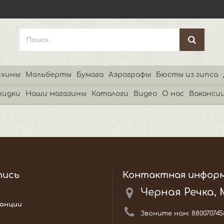
хины
Мольберты
Бумага
Аэрографы
Бюсты из гипса
кидки
Наши магазины
Каталоги
Видео
О нас
Ваканси
пись
Контактная инфор
Черная Речка,
анции
Звоните нам:
880070745