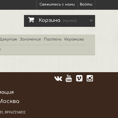
Свяжитесь с нами
Войти
Корзина
(пусто)
Декупаж
Золочение
Пастель
Керамика
и
мация
 Москва
81, 89967214812