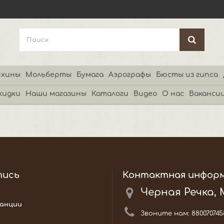
хины
Мольберты
Бумага
Аэрографы
Бюсты из гипса
кидки
Наши магазины
Каталоги
Видео
О нас
Ваканси
пись
Контактная инфор
Черная Речка,
анции
Звоните нам:
880070745