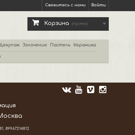
Свяжитесь с нами
Войти
Корзина
(пусто)
Декупаж
Золочение
Пастель
Керамика
и
мация
 Москва
81, 89967214812