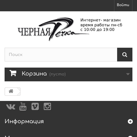
Войти
Корзина
(пусто)
Информация