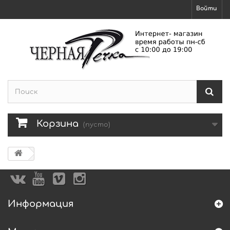
Войти
Корзина
(пусто)
Информация