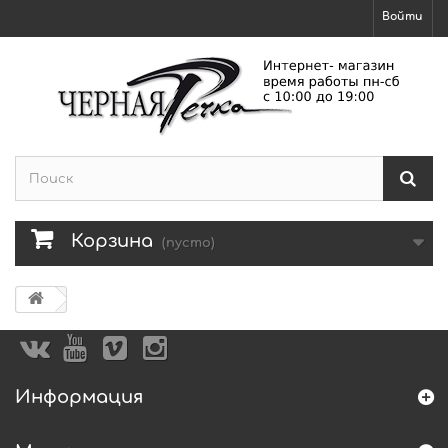
Войти
Корзина
(пусто)
Информация