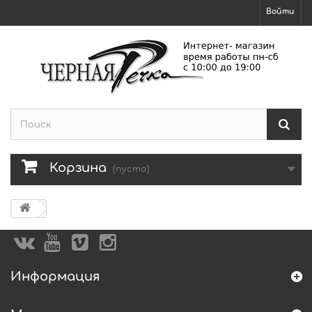
Войти
Корзина
(пусто)
Информация