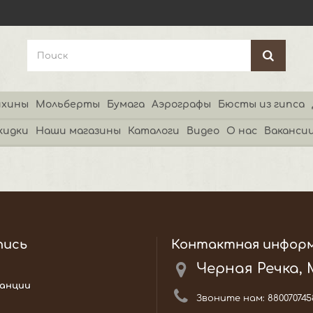
хины
Мольберты
Бумага
Аэрографы
Бюсты из гипса
кидки
Наши магазины
Каталоги
Видео
О нас
Ваканси
пись
Контактная инфор
Черная Речка,
анции
Звоните нам:
880070745