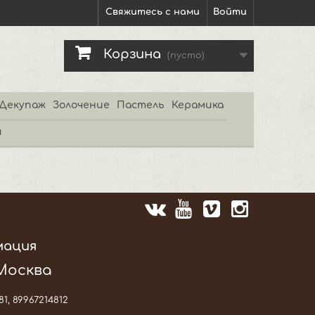
Свяжитесь с нами
Войти
Корзина
(пусто)
Декупаж
Золочение
Пастель
Керамика
и
мация
 Москва
81, 89967214812