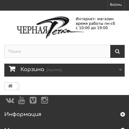
Войти
Корзина
(пусто)
Информация