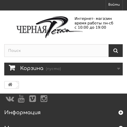
Войти
Корзина
(пусто)
Информация