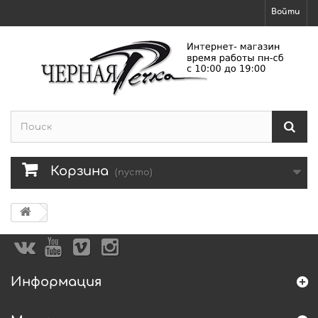
Войти
Корзина
(пусто)
Информация