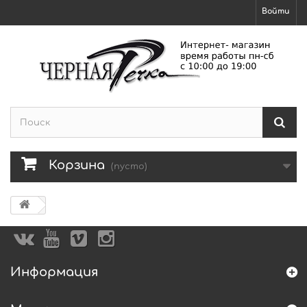
Войти
Корзина
(пусто)
Информация