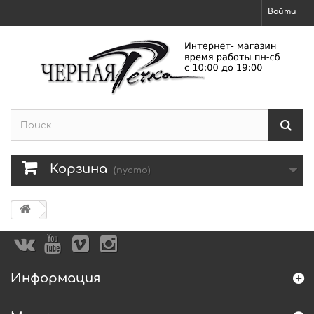
Войти
Корзина
(пусто)
Информация