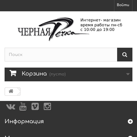
Войти
Корзина
(пусто)
Информация