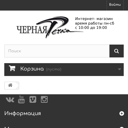
Войти
Корзина
(пусто)
Информация