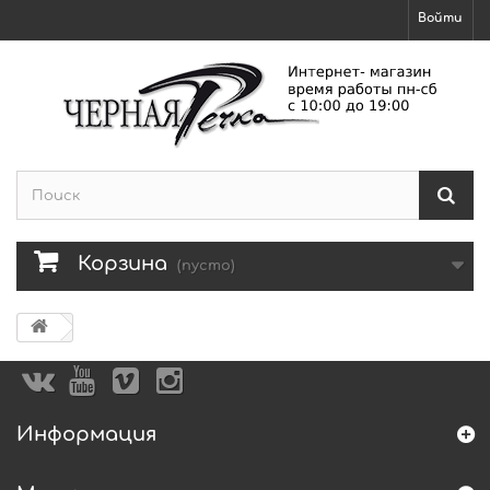
Войти
Корзина
(пусто)
Информация