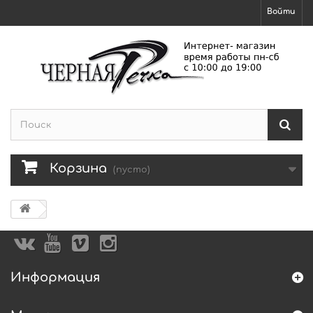
Войти
Корзина
(пусто)
Информация