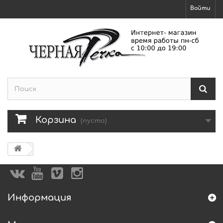
Войти
Корзина
(пусто)
Информация