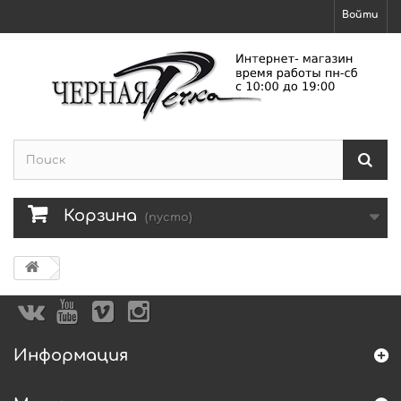
Войти
Корзина
(пусто)
Информация