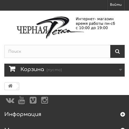
Войти
Корзина
(пусто)
Информация