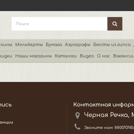
хины
Мольберты
Бумага
Аэрографы
Бюсты из гипса
кидки
Наши магазины
Каталоги
Видео
О нас
Ваканси
пись
Контактная инфор
Черная Речка,
анции
Звоните нам:
880070745