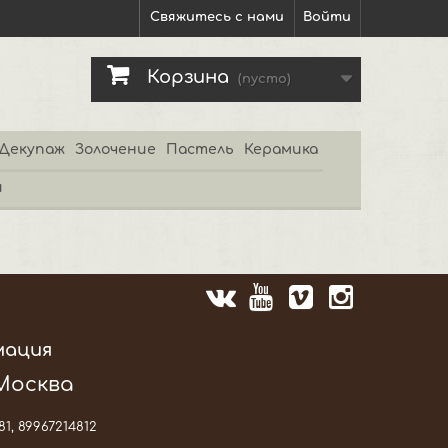
Свяжитесь с нами
Войти
Корзина
(пусто)
Декупаж
Золочение
Пастель
Керамика
и
мация
 Москва
81, 89967214812