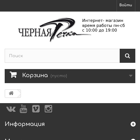
Войти
Корзина
(пусто)
Информация