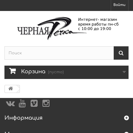
Войти
Корзина
(пусто)
Информация