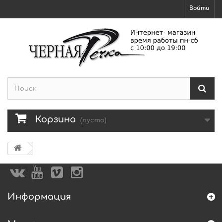
Войти
Корзина
(пусто)
Информация