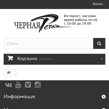
Войти
Корзина
(пусто)
Информация