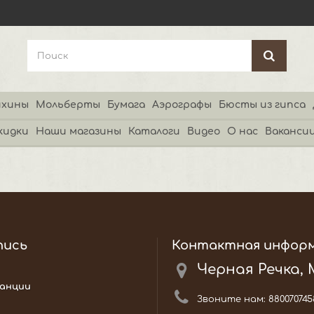
хины
Мольберты
Бумага
Аэрографы
Бюсты из гипса
кидки
Наши магазины
Каталоги
Видео
О нас
Ваканси
пись
Контактная инфор
Черная Речка,
анции
Звоните нам:
880070745